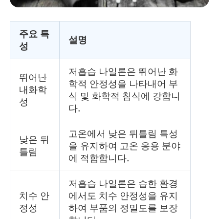
주요 특
설명
성
저흡습 나일론은 뛰어난 화
뛰어난
학적 안정성을 나타내어 부
내화학
식 및 화학적 침식에 강합니
성
다.
고온에서 낮은 뒤틀림 특성
낮은 뒤
을 유지하여 고온 응용 분야
틀림
에 적합합니다.
저흡습 나일론은 습한 환경
치수 안
에서도 치수 안정성을 유지
정성
하여 부품의 정밀도를 보장