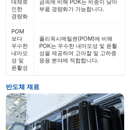
대체로
금속에 비해 POK는 비중이 낮아
인한
부품 경량화가 가능합니다.
경량화
POM
보다
폴리옥시메틸렌(POM)에 비해
우수한
POK는 우수한 내마모성 및 윤활
내마모
성을 제공하여 고마찰 및 고하중
성 및
응용 분야에 적합합니다.
윤활성
반도체 재료