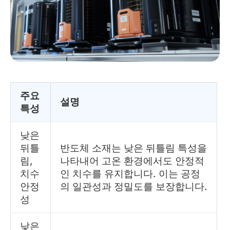
주요
설명
특성
낮은
뒤틀
반도체 소재는 낮은 뒤틀림 특성을
림,
나타내어 고온 환경에서도 안정적
치수
인 치수를 유지합니다. 이는 공정
안정
의 일관성과 정밀도를 보장합니다.
성
낮은