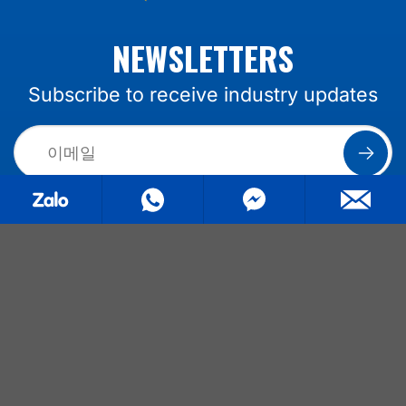
NEWSLETTERS
Subscribe to receive industry updates
BETEC INC CO. LTD (VIETNAM)
Add:
No 43, street 5, Him Lam
Residential Area, Tan Hung Ward, District
7, Ho Chi Minh City.