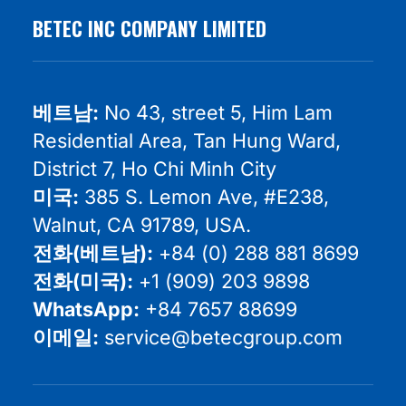
BETEC INC COMPANY LIMITED
베트남:
No 43, street 5, Him Lam
Residential Area, Tan Hung Ward,
District 7, Ho Chi Minh City
미국:
385 S. Lemon Ave, #E238,
Walnut, CA 91789, USA.
전화(베트남):
+84 (0) 288 881 8699⠀
전화(미국):
+1 (909) 203 9898
WhatsApp:
+84 7657 88699
이메일:
service@betecgroup.com