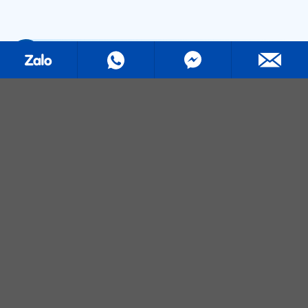
스트레치 필름(스트레치 랩)
기계 등급
핸드 그레이드
애완동물 스트래핑
PP 스트래핑
BOPP 테이프