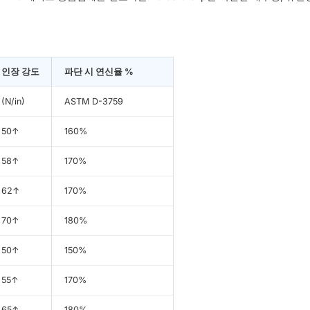
인장 강도
파단 시 연신율 %
(N/in)
ASTM D-3759
50↑
160%
58↑
170%
62↑
170%
70↑
180%
50↑
150%
55↑
170%
65↑
180%