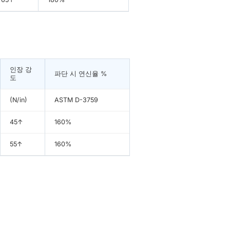
인장 강
파단 시 연신율 %
도
(N/in)
ASTM D-3759
45↑
160%
55↑
160%