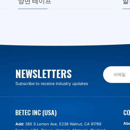
양면 테이프
알
NEWSLETTERS
Subscribe to receive industry updates
BETEC INC (USA)
C
Abo
Add:
385 S Lemon Ave, E238 Walnut, CA 91789