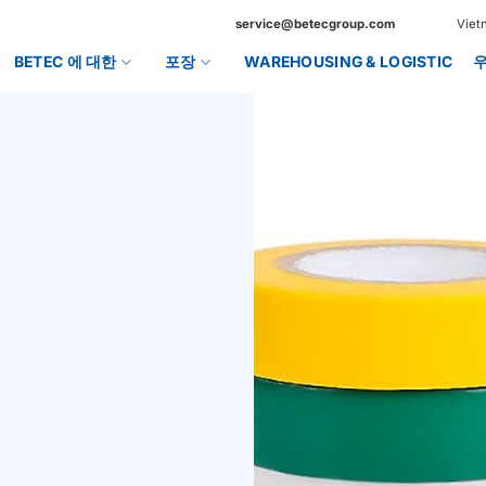
service@betecgroup.com
Viet
BETEC 에 대한
포장
WAREHOUSING & LOGISTIC
프