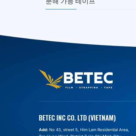
분해 가능 테이프
BETEC INC CO. LTD (VIETNAM)
Add:
No 43, street 5, Him Lam Residential Area,