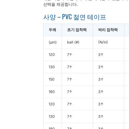
선택을 제공합니다.
사양 – PVC 절연 테이프
두께
초기 접착력
박리 접착력
(μm)
ball (#)
(N/in)
120
7↑
3↑
130
7↑
3↑
150
7↑
3↑
180
7↑
3↑
120
7↑
3↑
130
7↑
3↑
180
7↑
3↑