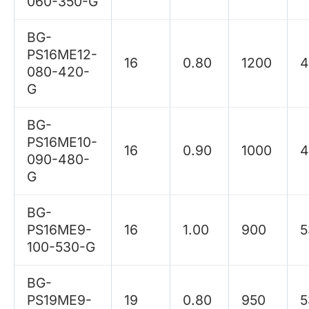
060-350-G
BG-
PS16ME12-
16
0.80
1200
4
080-420-
G
BG-
PS16ME10-
16
0.90
1000
4
090-480-
G
BG-
PS16ME9-
16
1.00
900
5
100-530-G
BG-
PS19ME9-
19
0.80
950
5