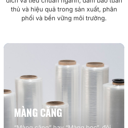
đích và tiêu chuẩn ngành, đảm bảo tuân
thủ và hiệu quả trong sản xuất, phân
phối và bền vững môi trường.
MÀNG CĂNG
“Màng căng” hay “Màng bọc”, đôi