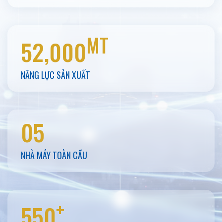
MT
52,000
NĂNG LỰC SẢN XUẤT
05
NHÀ MÁY TOÀN CẦU
+
550