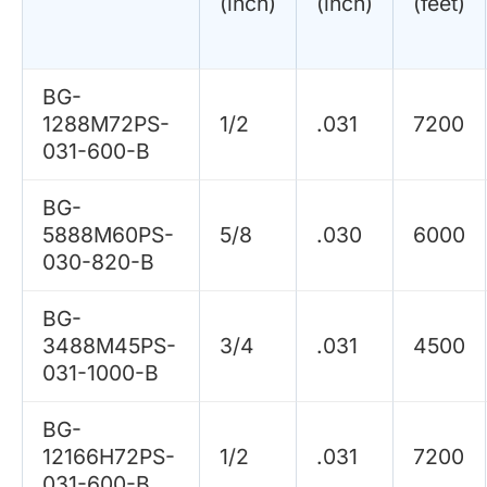
(inch)
(inch)
(feet)
BG-
1288M72PS-
1/2
.031
7200
031-600-B
BG-
5888M60PS-
5/8
.030
6000
030-820-B
BG-
3488M45PS-
3/4
.031
4500
031-1000-B
BG-
12166H72PS-
1/2
.031
7200
031-600-B