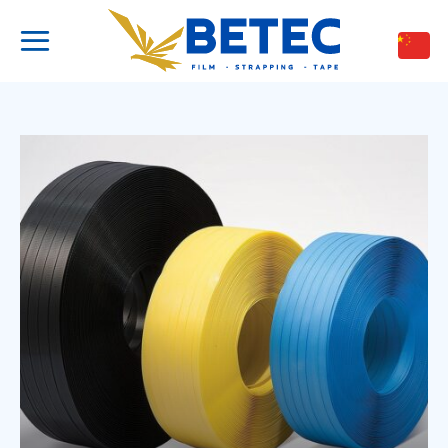
跳
到
内
容