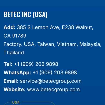
BETEC INC (USA)
Add:
385 S Lemon Ave, E238 Walnut,
CA 91789
Factory. USA, Taiwan, Vietnam, Malaysia,
Thailand
Tel:
+1 (909) 203 9898
WhatsApp:
+1 (909) 203 9898
Email:
service@betecgroup.com
Website:
www.betecgroup.com