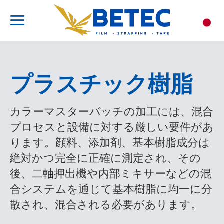
Skip
to
content
プラスチック樹脂
カラーマスターバッチの加工には、混合
プロセスと設備に対する厳しい要件があ
ります。顔料、添加剤、基本樹脂成分は
絶対かつ完全に正確に測定され、その
後、二軸押出機や内部ミキサーなどの混
合システムを通じて基本樹脂に均一に分
散され、混合される必要があります。