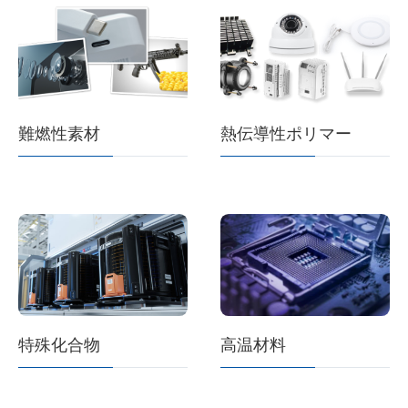
難燃性素材
熱伝導性ポリマー
特殊化合物
高温材料