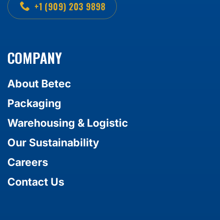
+1 (909) 203 9898
COMPANY
About Betec
Packaging
Warehousing & Logistic
Our Sustainability
Careers
Contact Us