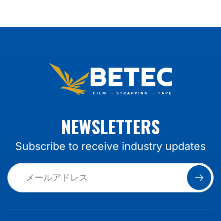
NEWSLETTERS
Subscribe to receive industry updates