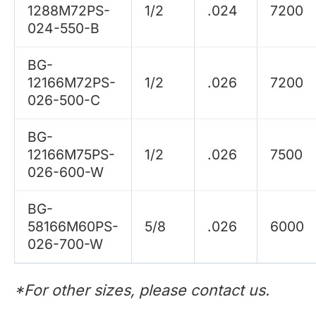
1288M72PS-
1/2
.024
7200
024-550-B
BG-
12166M72PS-
1/2
.026
7200
026-500-C
BG-
12166M75PS-
1/2
.026
7500
026-600-W
BG-
58166M60PS-
5/8
.026
6000
026-700-W
*For other sizes, please contact us.