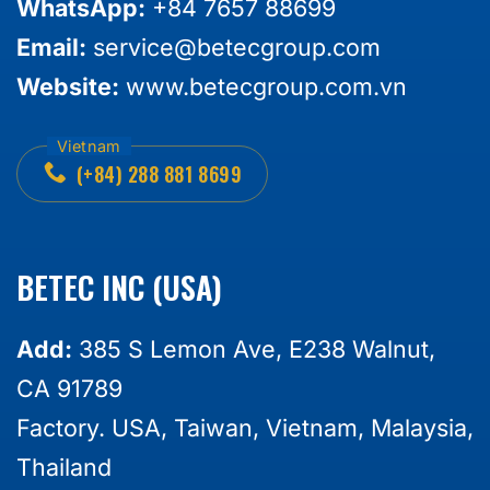
WhatsApp:
+84 7657 88699
Email:
service@betecgroup.com
Website:
www.betecgroup.com.vn
(+84) 288 881 8699
BETEC INC (USA)
Add:
385 S Lemon Ave, E238 Walnut,
CA 91789
Factory. USA, Taiwan, Vietnam, Malaysia,
Thailand